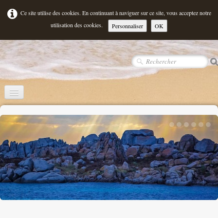
Ce site utilise des cookies. En continuant à naviguer sur ce site, vous acceptez notre
utilisation des cookies.
Personnaliser
OK
Accueil
Qui suis-je ?
‹
›
Mes Biens
▼
Mes services
Contact